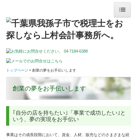
トップページ
事務所案内
交通案内／駐車場
業務案内
トップページ
創業の夢をお手伝いします
料金案内
創業の夢をお手伝いします
ご相談の流れ
顧問契約の流れ
｢自分の店を持ちたい｣「事業で成功したい｣と
いう、夢の実現をお手伝い
採用情報
お問合せ
事業はその成長段階において、資金、人材、販売などのさまざまな経