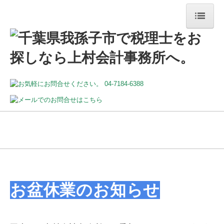
トップページ
事務所案内
交通案内／駐車場
業務案内
料金案内
ご相談の流れ
顧問契約の流れ
お盆休業のお知らせ
採用情報
投稿
お問合せ