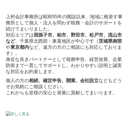
上村会計事務所は昭和55年の開設以来、地域に根差す事
務所として個人・法人を問わず税務・会計のサポートを
続けてまいりました。
対応エリアは
我孫子市、柏市、野田市、松戸市、流山市
など
、千葉県北西部・東葛地区が中心です（
茨城県南部
や
東京都内
など、遠方の方のご相談にも対応しておりま
す）。
身近な良きパートナーとして税務申告、経営改善、企業
防衛まで一貫してサポートし、わかりやすい説明と誠実
な対応をお約束します。
個人の方の
相続、確定申告、開業、会社設立
などもどう
ぞお気軽にご相談ください。
これからも皆様の安心と発展に貢献してまいります。